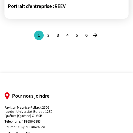
Portrait d’entreprise : REEV
1
2
3
4
5
6
Page suivante
Page précédnte
Pour nous joindre
Pavillon Maurice-Pollack 2305
rue de l'Université, Bureau 1250
Québec (Québec) G1V 0B1
Téléphone:
418 656-5883
Courriel:
eul@eul.ulaval.ca