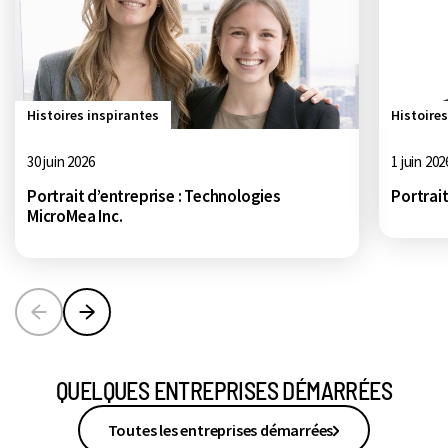
Histoires inspirantes
Histoires
30 juin 2026
1 juin 202
Portrait d’entreprise : Technologies
Portrait
MicroMea Inc.
Précédent
Suivant
QUELQUES ENTREPRISES DÉMARRÉES
Toutes les entreprises démarrées