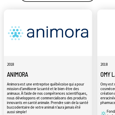
2018
2018
ANIMORA
OMY L
Animora est une entreprise québécoise qui a pour
Omy est n
mission d’améliorer la santé et le bien-être des
cosméceu
animaux. À l’aide de nos compétences scientifiques,
création 
nous développons et commercialisons des produits
enracinée
innovants en santé animale. Prendre soin de la santé
pharmaceu
buccodentaire de votre animal n’aura jamais été
Fonda
aussi simple!