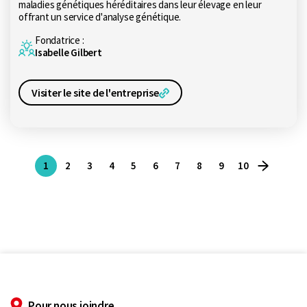
maladies génétiques héréditaires dans leur élevage en leur
offrant un service d'analyse génétique.
Fondatrice :
Isabelle Gilbert
Visiter le site de l'entreprise
1
2
3
4
5
6
7
8
9
10
Page suiv
Page précédnte
Pour nous joindre