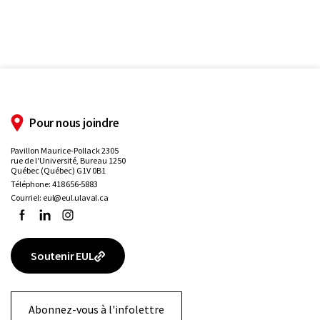
Pour nous joindre
Pavillon Maurice-Pollack 2305
rue de l'Université, Bureau 1250
Québec (Québec) G1V 0B1
Téléphone:
418 656-5883
Courriel:
eul@eul.ulaval.ca
Facebook
LinkedIn
Instagram
Soutenir EUL
Abonnez-vous à l'infolettre