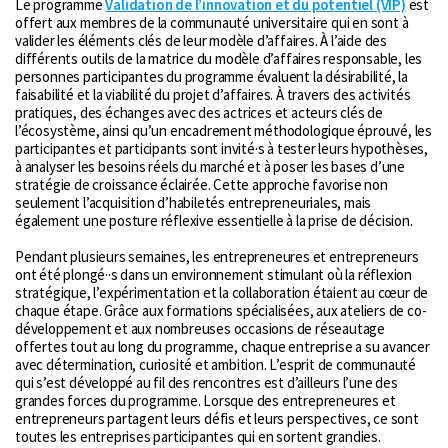
Le programme
Validation de l’innovation et du potentiel (VIP)
est
offert aux membres de la communauté universitaire qui en sont à
valider les éléments clés de leur modèle d’affaires. À l’aide des
différents outils de la matrice du modèle d’affaires responsable, les
personnes participantes du programme évaluent la désirabilité, la
faisabilité et la viabilité du projet d’affaires. À travers des activités
pratiques, des échanges avec des actrices et acteurs clés de
l’écosystème, ainsi qu’un encadrement méthodologique éprouvé, les
participantes et participants sont invité·s à tester leurs hypothèses,
à analyser les besoins réels du marché et à poser les bases d’une
stratégie de croissance éclairée. Cette approche favorise non
seulement l’acquisition d’habiletés entrepreneuriales, mais
également une posture réflexive essentielle à la prise de décision.
Pendant plusieurs semaines, les entrepreneures et entrepreneurs
ont été plongé··s dans un environnement stimulant où la réflexion
stratégique, l’expérimentation et la collaboration étaient au cœur de
chaque étape. Grâce aux formations spécialisées, aux ateliers de co-
développement et aux nombreuses occasions de réseautage
offertes tout au long du programme, chaque entreprise a su avancer
avec détermination, curiosité et ambition. L’esprit de communauté
qui s’est développé au fil des rencontres est d’ailleurs l’une des
grandes forces du programme. Lorsque des entrepreneures et
entrepreneurs partagent leurs défis et leurs perspectives, ce sont
toutes les entreprises participantes qui en sortent grandies.