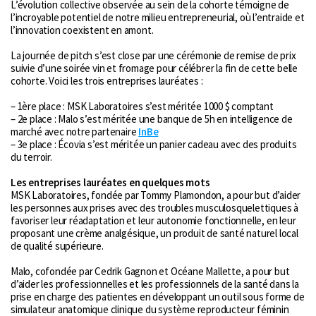
L’évolution collective observée au sein de la cohorte témoigne de
l’incroyable potentiel de notre milieu entrepreneurial, où l’entraide et
l’innovation coexistent en amont.
La journée de pitch s’est close par une cérémonie de remise de prix
suivie d’une soirée vin et fromage pour célébrer la fin de cette belle
cohorte. Voici les trois entreprises lauréates :
– 1ère place : MSK Laboratoires s’est méritée 1000 $ comptant
– 2e place : Malo s’est méritée une banque de 5h en intelligence de
marché avec notre partenaire
InBe
– 3e place : Écovia s’est méritée un panier cadeau avec des produits
du terroir.
Les entreprises lauréates en quelques mots
MSK Laboratoires, fondée par Tommy Plamondon, a pour but d’aider
les personnes aux prises avec des troubles musculosquelettiques à
favoriser leur réadaptation et leur autonomie fonctionnelle, en leur
proposant une crème analgésique, un produit de santé naturel local
de qualité supérieure.
Malo, cofondée par Cedrik Gagnon et Océane Mallette, a pour but
d’aider les professionnelles et les professionnels de la santé dans la
prise en charge des patientes en développant un outil sous forme de
simulateur anatomique clinique du système reproducteur féminin