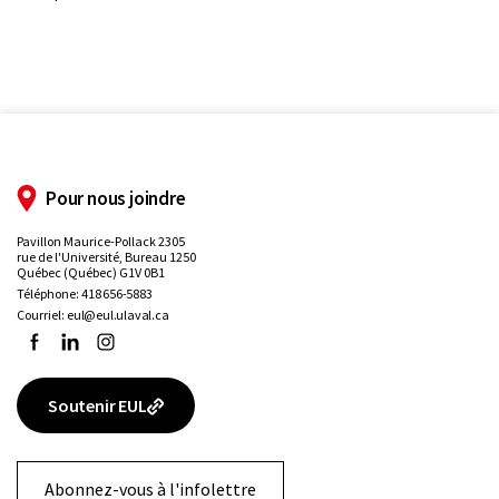
Pour nous joindre
Pavillon Maurice-Pollack 2305
rue de l'Université, Bureau 1250
Québec (Québec) G1V 0B1
Téléphone:
418 656-5883
Courriel:
eul@eul.ulaval.ca
Facebook
LinkedIn
Instagram
Soutenir EUL
Abonnez-vous à l'infolettre