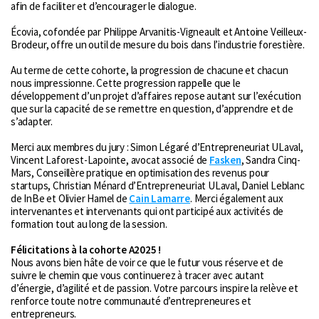
afin de faciliter et d’encourager le dialogue.
Écovia, cofondée par Philippe Arvanitis-Vigneault et Antoine Veilleux-
Brodeur, offre un outil de mesure du bois dans l’industrie forestière.
Au terme de cette cohorte, la progression de chacune et chacun
nous impressionne. Cette progression rappelle que le
développement d’un projet d’affaires repose autant sur l’exécution
que sur la capacité de se remettre en question, d’apprendre et de
s’adapter.
Merci aux membres du jury : Simon Légaré d’Entrepreneuriat ULaval,
Vincent Laforest-Lapointe, avocat associé de
Fasken
, Sandra Cinq-
Mars, Conseillère pratique en optimisation des revenus pour
startups, Christian Ménard d’Entrepreneuriat ULaval, Daniel Leblanc
de InBe et Olivier Hamel de
Cain Lamarre
. Merci également aux
intervenantes et intervenants qui ont participé aux activités de
formation tout au long de la session.
Félicitations à la cohorte A2025 !
Nous avons bien hâte de voir ce que le futur vous réserve et de
suivre le chemin que vous continuerez à tracer avec autant
d’énergie, d’agilité et de passion. Votre parcours inspire la relève et
renforce toute notre communauté d’entrepreneures et
entrepreneurs.