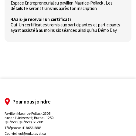
Espace Entrepreneurial au pavillon Maurice-Pollack . Les
détails te seront transmis après ton inscription.
4.Vais-je recevoir un certificat?
Oui. Un certificat est remis aux participantes et participants
ayant assisté à au moins six séances ainsi qu’au Démo Day.
Pour nous joindre
Pavillon Maurice-Pollack 2305
rue de l'Université, Bureau 1250
Québec (Québec) G1V 0B1
Téléphone:
418 656-5883
Courriel:
eul@eul.ulaval.ca